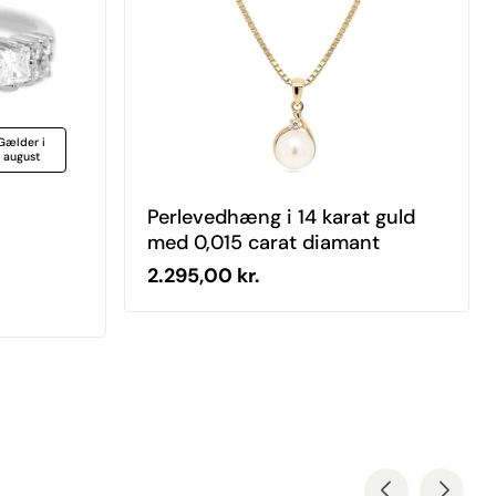
Gælder i
august
Perlevedhæng i 14 karat guld
med 0,015 carat diamant
Normal pris
2.295,00 kr.