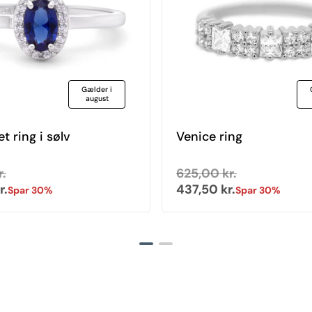
Gælder i
august
et ring i sølv
Venice ring
ris
pris
Normal pris
Udsalgspris
r.
625,00 kr.
r.
437,50 kr.
Spar 30%
Spar 30%