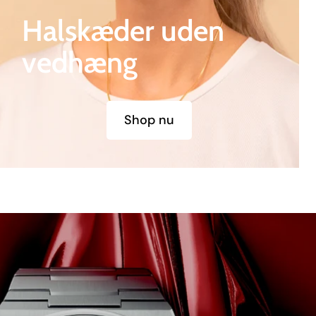
Halskæder uden
vedhæng
Shop nu