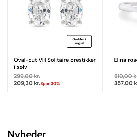
Gælder i
august
Oval-cut VIII Solitaire ørestikker
Elina ros
i sølv
Normal pris
Udsalgspris
Normal p
Udsalgs
299,00 kr.
510,00 k
209,30 kr.
357,00 k
Spar 30%
Nyheder