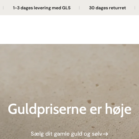
1-3 dages levering med GLS
30 dages returret
Guldpriserne er høje
Sælg dit gamle guld og sølv