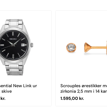
sential New Link ur
Scrouples ørestikker 
 skive
zirkonia 2,5 mm i 14 kar
112025
ris
Normal pris
kr.
1.595,00 kr.