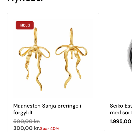
Tilbud
Maanesten Sanja øreringe i
Seiko Es
forgyldt
med sort
Normal pris
Udsalgspris
Normal p
500,00 kr.
1.995,00 
300,00 kr.
Spar 40%