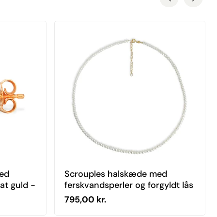
med
Scrouples halskæde med
at guld -
ferskvandsperler og forgyldt lås
- 38312H,M
Normal pris
795,00 kr.